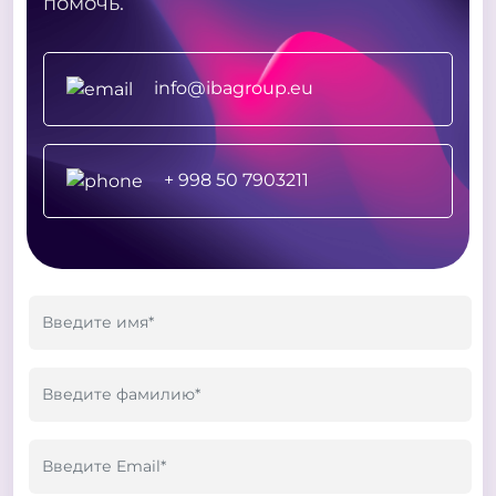
помочь.
info@ibagroup.eu
+ 998 50 7903211